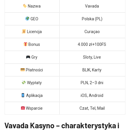
Nazwa
Vavada
GEO
Polska (PL)
Licencja
Curaçao
Bonus
4.000 zł+100FS
Gry
Sloty, Live
Płatności
BLIK, Karty
Wypłaty
PLN, 2–3 dni
Aplikacja
iOS, Android
Wsparcie
Czat, Tel, Mail
Vavada Kasyno – charakterystyka i