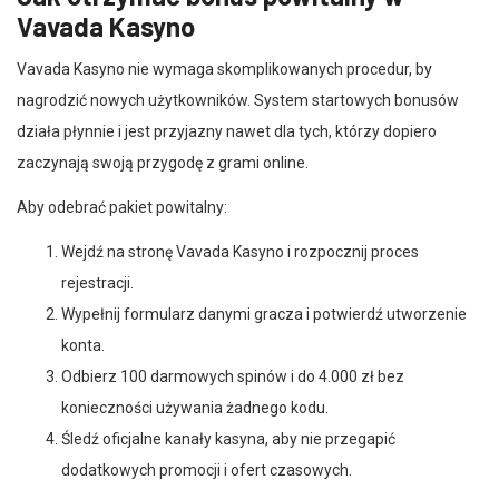
Vavada Kasyno
Vavada Kasyno nie wymaga skomplikowanych procedur, by
nagrodzić nowych użytkowników. System startowych bonusów
działa płynnie i jest przyjazny nawet dla tych, którzy dopiero
zaczynają swoją przygodę z grami online.
Aby odebrać pakiet powitalny:
Wejdź na stronę Vavada Kasyno i rozpocznij proces
rejestracji.
Wypełnij formularz danymi gracza i potwierdź utworzenie
konta.
Odbierz 100 darmowych spinów i do 4.000 zł bez
konieczności używania żadnego kodu.
Śledź oficjalne kanały kasyna, aby nie przegapić
dodatkowych promocji i ofert czasowych.