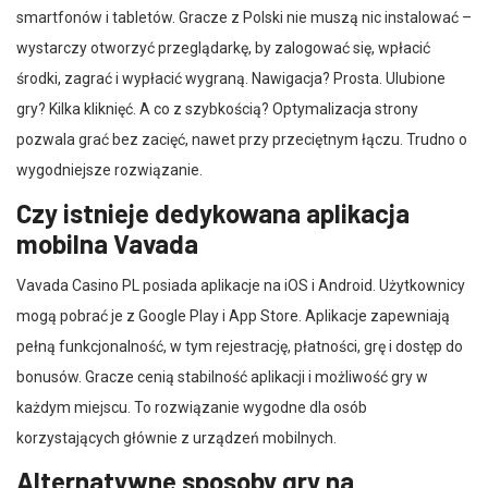
smartfonów i tabletów. Gracze z Polski nie muszą nic instalować –
wystarczy otworzyć przeglądarkę, by zalogować się, wpłacić
środki, zagrać i wypłacić wygraną. Nawigacja? Prosta. Ulubione
gry? Kilka kliknięć. A co z szybkością? Optymalizacja strony
pozwala grać bez zacięć, nawet przy przeciętnym łączu. Trudno o
wygodniejsze rozwiązanie.
Czy istnieje dedykowana aplikacja
mobilna Vavada
Vavada Casino PL posiada aplikacje na iOS i Android. Użytkownicy
mogą pobrać je z Google Play i App Store. Aplikacje zapewniają
pełną funkcjonalność, w tym rejestrację, płatności, grę i dostęp do
bonusów. Gracze cenią stabilność aplikacji i możliwość gry w
każdym miejscu. To rozwiązanie wygodne dla osób
korzystających głównie z urządzeń mobilnych.
Alternatywne sposoby gry na