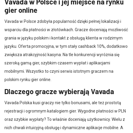
Vavada w Polsce i jej miejsce na rynku
gier online
Vavada w Polsce zdobyła popularność dzięki pełnej lokalizacji i
wsparciu dla płatności w złotówkach. Gracze doceniają możliwość
grania w języku polskim i kontakt z obsługą klienta w rodzimym
języku. Oferta promocyjna, w tym stały cashback 10%, dodatkowo
zwiększa atrakcyjność kasyna. Na tle konkurencji wyróżnia się
szeroką gamą gier, szybkim czasem wypłat i aplikacjami
mobilnymi. Wszystko to czyni serwis istotnym graczem na
polskim rynku gier online.
Dlaczego gracze wybierają Vavada
Vavada Polska kusi graczy nie tylko bonusami, ale też prostotą
rejestracji i ogromnym katalogiem gier. Wygodne płatności w PLN
oraz szybkie wypłaty? To właśnie doceniają użytkownicy. Wielu z
nich chwali intuicyjną obsługę i dynamiczne aplikacje mobilne. A