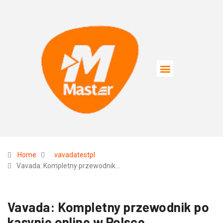
Home
vavadatestpl
Vavada: Kompletny przewodnik…
Vavada: Kompletny przewodnik po
kasynie online w Polsce