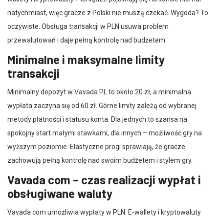
natychmiast, więc gracze z Polski nie muszą czekać. Wygoda? To
oczywiste. Obsługa transakcji w PLN usuwa problem
przewalutowań i daje pełną kontrolę nad budżetem.
Minimalne i maksymalne limity
transakcji
Minimalny depozyt w Vavada PL to około 20 zł, a minimalna
wypłata zaczyna się od 60 zł. Górne limity zależą od wybranej
metody płatności i statusu konta. Dla jednych to szansa na
spokojny start małymi stawkami, dla innych – możliwość gry na
wyższym poziomie. Elastyczne progi sprawiają, że gracze
zachowują pełną kontrolę nad swoim budżetem i stylem gry.
Vavada com – czas realizacji wypłat i
obsługiwane waluty
Vavada com umożliwia wypłaty w PLN. E-wallety i kryptowaluty