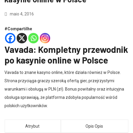
maio 4, 2016
#Compartilhe
Vavada: Kompletny przewodnik
po kasynie online w Polsce
Vavada to znane kasyno online, które działa również w Polsce.
Strona przyciąga graczy szeroką ofertą gier, przejrzystymi
warunkami i obsługą w PLN (zł). Bonus powitalny oraz intuicyjna
obsługa sprawiają, że platforma zdobyła popularność wśród
polskich użytkowników.
Atrybut
Opis Opis