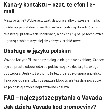
Kanały kontaktu – czat, telefon i e-
mail
Masz pytanie? Wybierasz czat, dzwonisz albo piszesz e-maila.
Każda opcja jest darmowa. Konsultanci potrafią doradzić przy
rejestracji, przelewach i bonusach, a gdy coś się psuje technicznie
– gaszą problem szybciej niż zdążysz zrobić kawę.
Obsługa w języku polskim
Vavada Kasyno PL to realny dialog, a nie gotowe szablony. Gracze
słyszą proste odpowiedzi po polsku i szybko dostają to, czego
potrzebują. Jeśli ktoś woli, może też przełączyć się na angielski.
Taka obsługa nie tylko rozwiązuje kłopoty, ale też daje poczucie,
że po drugiej stronie naprawdę ktoś czuwa.
FAQ – najczęstsze pytania o Vavada
Jak działa Vavada kod promocyjny?