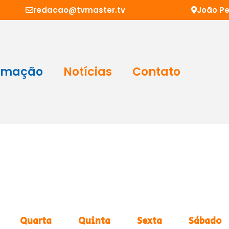
redacao@tvmaster.tv
João Pe
amação
Notícias
Contato
Quarta
Quinta
Sexta
Sábado