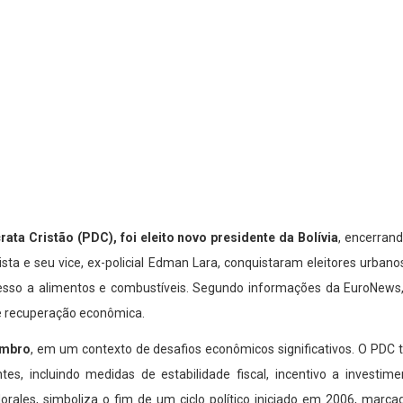
ta Cristão (PDC), foi eleito novo presidente da Bolívia
, encerran
a e seu vice, ex-policial Edman Lara, conquistaram eleitores urbanos
acesso a alimentos e combustíveis. Segundo informações da EuroNews
de recuperação econômica.
embro
, em um contexto de desafios econômicos significativos. O PDC
s, incluindo medidas de estabilidade fiscal, incentivo a investime
rales, simboliza o fim de um ciclo político iniciado em 2006, marcad