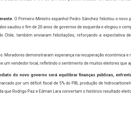
lmente.
O Primeiro-Ministro espanhol Pedro Sánchez felicitou o novo 
ubio saudou o fim de 20 anos de governos de esquerda e elogiou o co
c, do Chile, também enviaram felicitações, reforçando a expectativa 
mo. Moradores demonstraram esperança na recuperação econômica e no
isse um vendedor local, refletindo o sentimento de muitos eleitores que
ediato do novo governo será equilibrar finanças públicas, enfrent
marcado por um déficit fiscal de 5% do PIB, produção de hidrocarbo
a que Rodrigo Paz e Edman Lara convertam o histórico resultado eleito