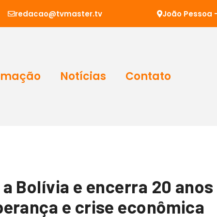
redacao@tvmaster.tv
João Pessoa -
amação
Notícias
Contato
a Bolívia e encerra 20 ano
perança e crise econômica