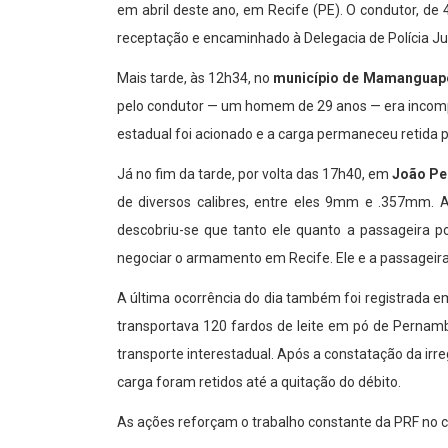
em abril deste ano, em Recife (PE). O condutor, de 
receptação e encaminhado à Delegacia de Polícia Jud
Mais tarde, às 12h34, no
município de Mamanguap
pelo condutor — um homem de 29 anos — era incompat
estadual foi acionado e a carga permaneceu retida pa
Já no fim da tarde, por volta das 17h40, em
João P
de diversos calibres, entre eles 9mm e .357mm. A
descobriu-se que tanto ele quanto a passageira p
negociar o armamento em Recife. Ele e a passageira,
A última ocorrência do dia também foi registrada 
transportava 120 fardos de leite em pó de Pernamb
transporte interestadual. Após a constatação da irr
carga foram retidos até a quitação do débito.
As ações reforçam o trabalho constante da PRF no com