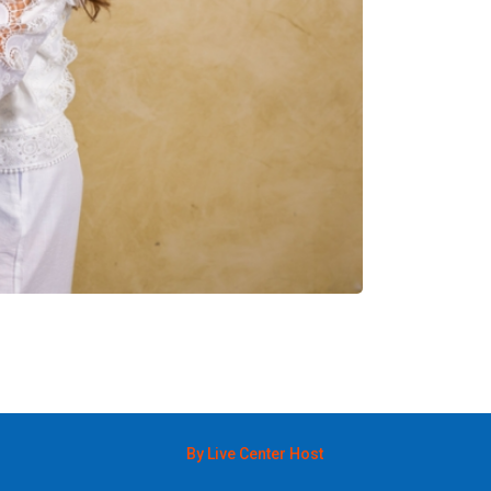
NOTÍCIAS
Ton Carfi revi
agosto 3, 2026
By Live Center Host