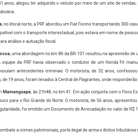
41 anos, alegou ter adquirido o veículo por meio de um site de vendas,
iciária.
e
, no litoral norte, a PRF abordou um Fiat Fiorino transportando 300 c
ível com o transporte interestadual, pois estava em nome de pessoa f
ra análise e autuação fiscal.
essoa
, uma abordagem no km 86 da BR-101 resultou na apreensão de um
 equipe da PRF havia observado o condutor de um Honda Fit manuse
ossuíam antecedentes criminais. O motorista, de 32 anos, confessou 
 de 19 anos, foram levados à Central de Flagrantes, onde responderão po
em
Mamanguape
, às 21h48, no km 41. Em ação conjunta com o Fisco E
uco para o Rio Grande do Norte. O motorista, de 56 anos, apresentou
egularidade, foi emitido um Documento de Arrecadação no valor de R$ 13
bate a crimes patrimoniais, porte ilegal de arma e ilícitos tributários