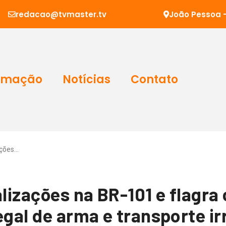
redacao@tvmaster.tv
João Pessoa -
amação
Notícias
Contato
ações…
alizações na BR-101 e flagra
egal de arma e transporte ir