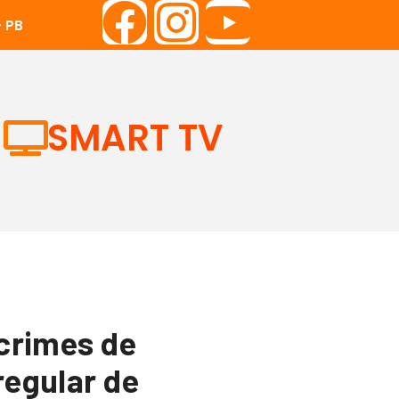
 PB
SMART TV
 crimes de
regular de