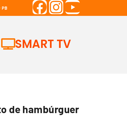
 PB
SMART TV
ito de hambúrguer