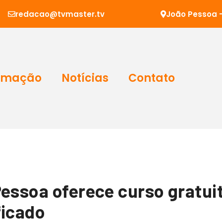
redacao@tvmaster.tv
João Pessoa -
amação
Notícias
Contato
Pessoa oferece curso gratu
ficado