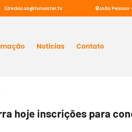
redacao@tvmaster.tv
João Pessoa -
amação
Notícias
Contato
…
rra hoje inscrições para co