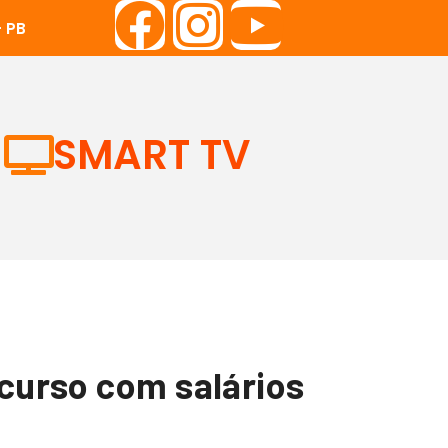
 PB
SMART TV
ncurso com salários