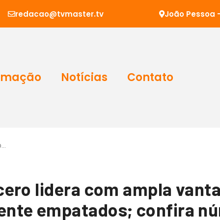
redacao@tvmaster.tv
João Pessoa -
amação
Notícias
Contato
o…
cero lidera com ampla vant
nte empatados; confira n