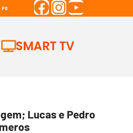
 PB
SMART TV
agem; Lucas e Pedro
úmeros