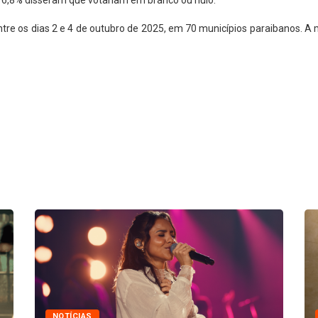
16,8% disseram que votariam em branco ou nulo.
re os dias 2 e 4 de outubro de 2025, em 70 municípios paraibanos. A m
NOTÍCIAS