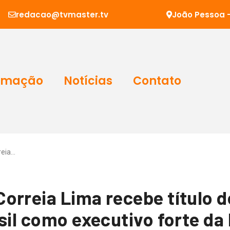
redacao@tvmaster.tv
João Pessoa -
amação
Notícias
Contato
reia…
orreia Lima recebe título d
sil como executivo forte da