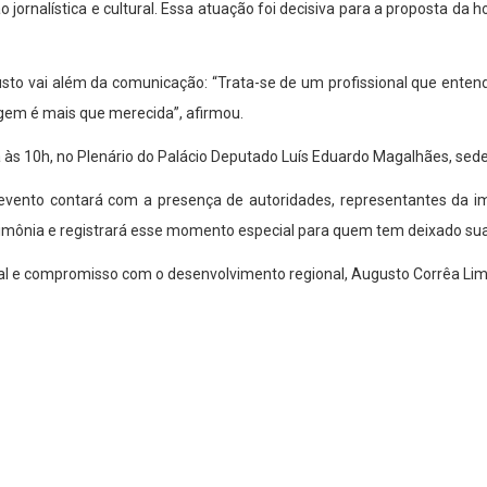
jornalística e cultural. Essa atuação foi decisiva para a proposta da h
to vai além da comunicação: “Trata-se de um profissional que entende
gem é mais que merecida”, afirmou.
da às 10h, no Plenário do Palácio Deputado Luís Eduardo Magalhães, sed
 evento contará com a presença de autoridades, representantes da im
rimônia e registrará esse momento especial para quem tem deixado sua 
al e compromisso com o desenvolvimento regional, Augusto Corrêa Lima 