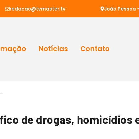
redacao@tvmaster.tv
João Pessoa -
amação
Notícias
Contato
o…
fico de drogas, homicídios 