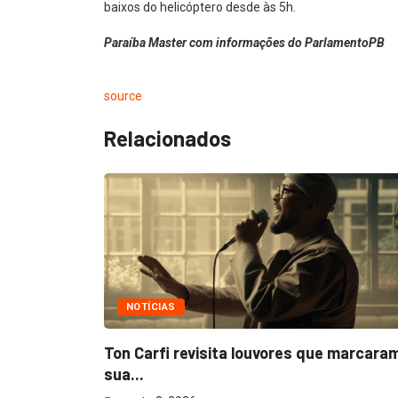
baixos do helicóptero desde às 5h.
Paraíba Master com informações do ParlamentoPB
source
Relacionados
NOTÍCIAS
m
Ton Carfi revisita louvores que marcara
sua...