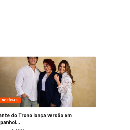
NOTÍCIAS
NOTÍCIAS
ante do Trono lança versão em
Ton Carfi 
panhol...
sua...