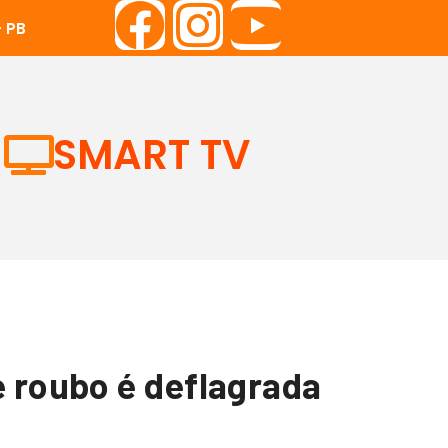
 PB
SMART TV
e roubo é deflagrada