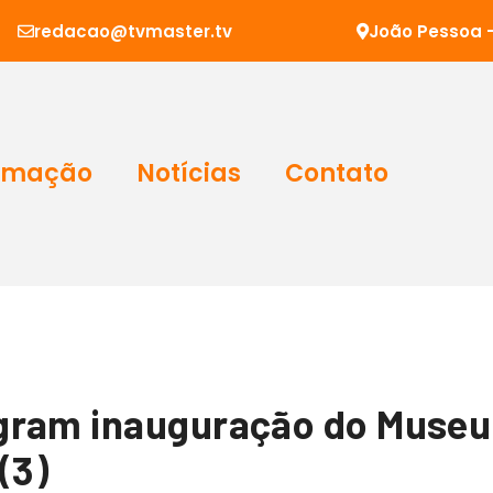
redacao@tvmaster.tv
João Pessoa -
amação
Notícias
Contato
ram inauguração do Museu 
(3)