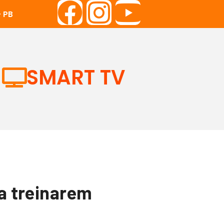
 PB
SMART TV
 a treinarem