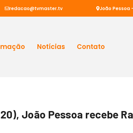
redacao@tvmaster.tv
João Pessoa -
amação
Notícias
Contato
20), João Pessoa recebe Ra