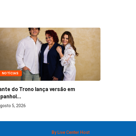
NOTÍCIAS
NOTÍCIAS
ante do Trono lança versão em
Ton Carfi 
panhol...
sua...
gosto 5, 2026
agosto 3, 2
By Live Center Host