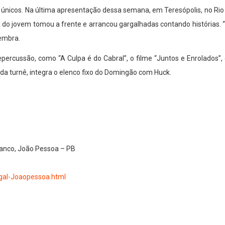
 únicos. Na última apresentação dessa semana, em Teresópolis, no Rio d
do jovem tomou a frente e arrancou gargalhadas contando histórias. “E
lembra.
repercussão, como “A Culpa é do Cabral”, o filme “Juntos e Enrolados”
da turnê, integra o elenco fixo do Domingão com Huck.
ranco, João Pessoa – PB
ugal-Joaopessoa.html