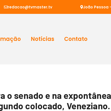
redacao@tvmaster.tv
João Pessoa -
amação
Notícias
Contato
ra o senado e na expontânea
egundo colocado, Veneziano