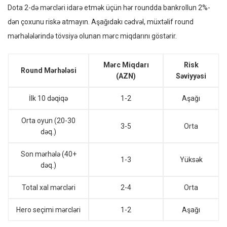
Dota 2-də mərcləri idarə etmək üçün hər roundda bankrollun 2%-
dən çoxunu riskə atmayın. Aşağıdakı cədvəl, müxtəlif round
mərhələlərində tövsiyə olunan mərc miqdarını göstərir.
Mərc Miqdarı
Risk
Round Mərhələsi
(AZN)
Səviyyəsi
İlk 10 dəqiqə
1-2
Aşağı
Orta oyun (20-30
3-5
Orta
dəq.)
Son mərhələ (40+
1-3
Yüksək
dəq.)
Total xal mərcləri
2-4
Orta
Hero seçimi mərcləri
1-2
Aşağı