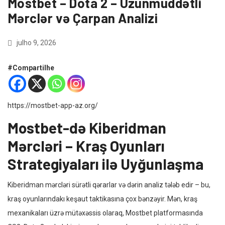
Mostbet – Dota 2 – Uzunmüddətli
Mərclər və Çarpan Analizi
julho 9, 2026
#Compartilhe
https://mostbet-app-az.org/
Mostbet-də Kiberidman
Mərcləri – Kraş Oyunları
Strategiyaları ilə Uyğunlaşma
Kiberidman mərcləri sürətli qərarlar və dərin analiz tələb edir – bu,
kraş oyunlarındakı keşaut taktikasına çox bənzəyir. Mən, kraş
mexanikaları üzrə mütəxəssis olaraq, Mostbet platformasında