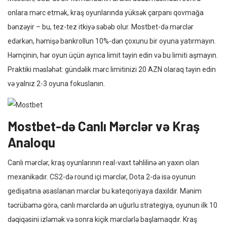
onlara mərc etmək, kraş oyunlarında yüksək çarpanı qovmağa
bənzəyir – bu, tez-tez itkiyə səbəb olur. Mostbet-də mərclər
edərkən, həmişə bankrollun 10%-dən çoxunu bir oyuna yatırmayın.
Həmçinin, hər oyun üçün ayrıca limit təyin edin və bu limiti aşmayın.
Praktiki məsləhət: gündəlik mərc limitinizi 20 AZN olaraq təyin edin
və yalnız 2-3 oyuna fokuslanın.
Mostbet-də Canlı Mərclər və Kraş
Analoqu
Canlı mərclər, kraş oyunlarının real-vaxt təhlilinə ən yaxın olan
mexanikadır. CS2-də round içi mərclər, Dota 2-də isə oyunun
gedişatına əsaslanan mərclər bu kateqoriyaya daxildir. Mənim
təcrübəmə görə, canlı mərclərdə ən uğurlu strategiya, oyunun ilk 10
dəqiqəsini izləmək və sonra kiçik mərclərlə başlamaqdır. Kraş