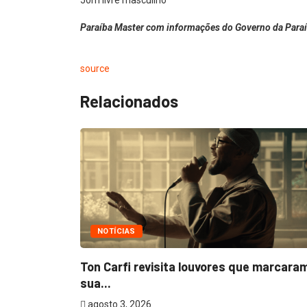
50m livre masculino
Paraíba Master com informações do Governo da Para
source
Relacionados
NOTÍCIAS
m
Ton Carfi revisita louvores que marcara
sua...
agosto 3, 2026