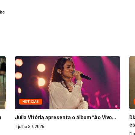
íba
NOTÍCIAS
m
Julia Vitória apresenta o álbum “Ao Vivo...
Di
es
julho 30, 2026
a