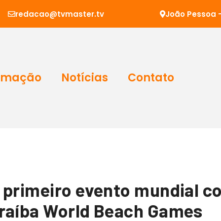
redacao@tvmaster.tv
João Pessoa -
amação
Notícias
Contato
 primeiro evento mundial co
araíba World Beach Games