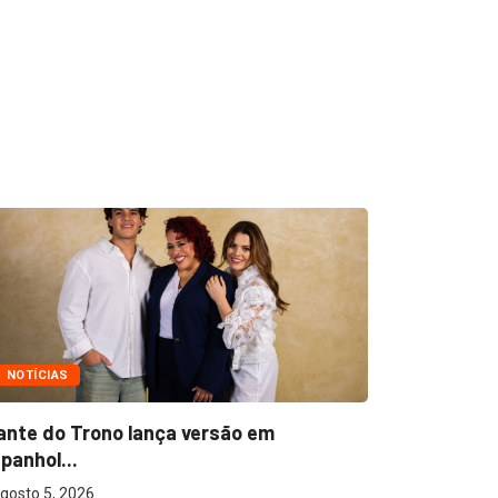
NOTÍCIAS
NOTÍCIAS
ante do Trono lança versão em
Ton Carfi 
panhol...
sua...
gosto 5, 2026
agosto 3, 2