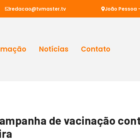
redacao@tvmaster.tv
João Pessoa -
amação
Notícias
Contato
campanha de vacinação contr
ira