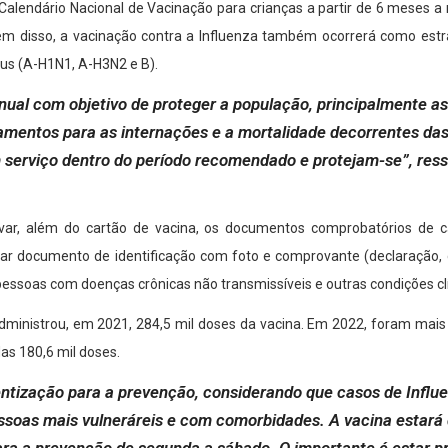
o Calendário Nacional de Vacinação para crianças a partir de 6 meses 
m disso, a vacinação contra a Influenza também ocorrerá como estrat
rus (A-H1N1, A-H3N2 e B).
 com objetivo de proteger a população, principalmente as p
amentos para as internações e a mortalidade decorrentes das 
rviço dentro do período recomendado e protejam-se”, ressa
var, além do cartão de vacina, os documentos comprobatórios de c
tar documento de identificação com foto e comprovante (declaração, 
pessoas com doenças crônicas não transmissíveis e outras condições cl
ministrou, em 2021, 284,5 mil doses da vacina. Em 2022, foram mais 
as 180,6 mil doses.
ntização para a prevenção, considerando que casos de Influe
ssoas mais vulneráreis e com comorbidades. A vacina estará d