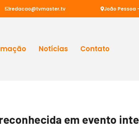
redacao@tvmaster.tv
João Pessoa -
amação
Notícias
Contato
é reconhecida em evento int