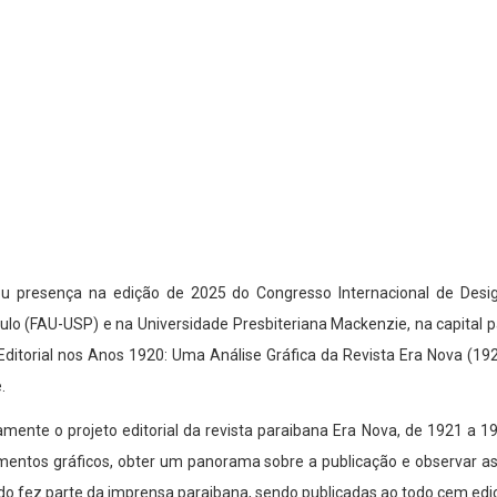
presença na edição de 2025 do Congresso Internacional de Design
lo (FAU-USP) e na Universidade Presbiteriana Mackenzie, na capital 
Editorial nos Anos 1920: Uma Análise Gráfica da Revista Era Nova (19
.
camente o projeto editorial da revista paraibana Era Nova, de 1921 a 
mentos gráficos, obter um panorama sobre a publicação e observar a
tudo fez parte da imprensa paraibana, sendo publicadas ao todo cem e