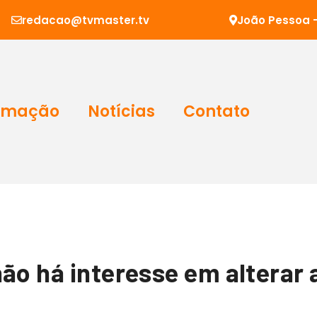
redacao@tvmaster.tv
João Pessoa -
amação
Notícias
Contato
ão há interesse em alterar 