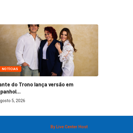
NOTÍCIAS
NOTÍCIAS
ante do Trono lança versão em
Ton Carfi 
panhol...
sua...
gosto 5, 2026
agosto 3, 2
By Live Center Host