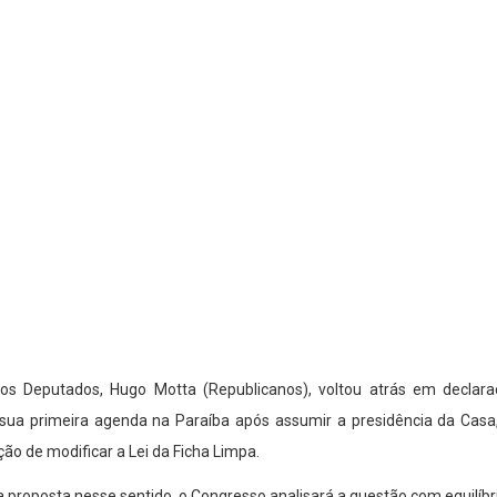
dos Deputados, Hugo Motta (Republicanos), voltou atrás em declar
te sua primeira agenda na Paraíba após assumir a presidência da Cas
ão de modificar a Lei da Ficha Limpa.
 proposta nesse sentido, o Congresso analisará a questão com equilíbri