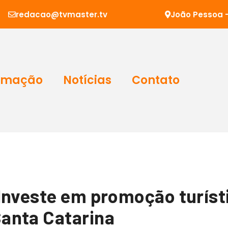
redacao@tvmaster.tv
João Pessoa -
amação
Notícias
Contato
Investe em promoção turíst
anta Catarina