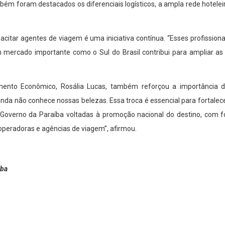
Também foram destacados os diferenciais logísticos, a ampla rede hotel
acitar agentes de viagem é uma iniciativa contínua. “Esses profissiona
m mercado importante como o Sul do Brasil contribui para ampliar as 
ento Econômico, Rosália Lucas, também reforçou a importância da 
ainda não conhece nossas belezas. Essa troca é essencial para fortale
 Governo da Paraíba voltadas à promoção nacional do destino, com fo
operadoras e agências de viagem”, afirmou.
íba