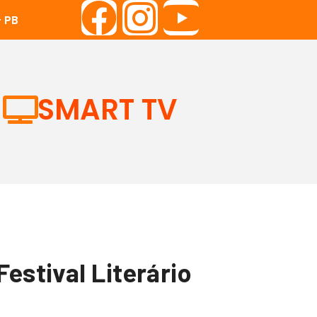
 PB
SMART TV
estival Literário