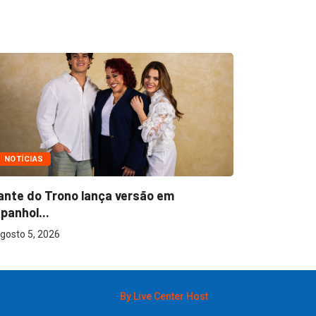
NOTÍCIAS
NOTÍCIAS
ante do Trono lança versão em
Ton Carfi 
panhol...
sua...
gosto 5, 2026
agosto 3, 2
By Live Center Host