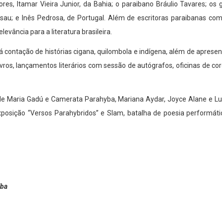
ores, Itamar Vieira Junior, da Bahia; o paraibano Bráulio Tavares; 
u; e Inês Pedrosa, de Portugal. Além de escritoras paraibanas com
evância para a literatura brasileira.
á contação de histórias cigana, quilombola e indígena, além de apresen
 livros, lançamentos literários com sessão de autógrafos, oficinas de 
de Maria Gadú e Camerata Parahyba, Mariana Aydar, Joyce Alane e Luk
posição “Versos Parahybridos” e Slam, batalha de poesia performátic
íba