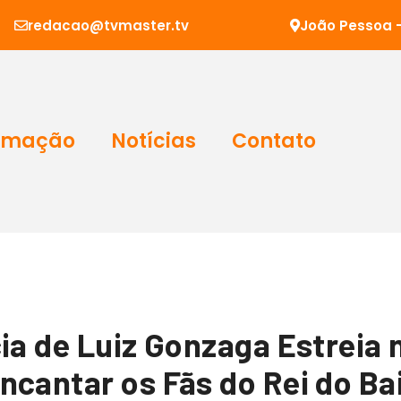
redacao@tvmaster.tv
João Pessoa -
amação
Notícias
Contato
cia de Luiz Gonzaga Estreia
ncantar os Fãs do Rei do Ba