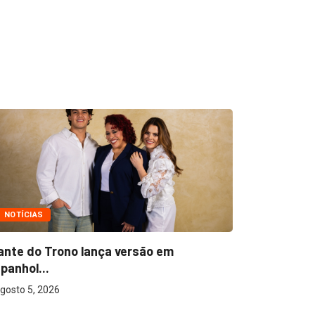
NOTÍCIAS
NOTÍCIAS
ante do Trono lança versão em
Ton Carfi 
panhol...
sua...
gosto 5, 2026
agosto 3, 2