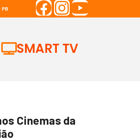
 PB
SMART TV
 nos Cinemas da
ião