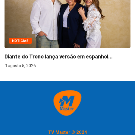
NOTÍCIAS
Diante do Trono lança versão em espanhol...
T
agosto 5, 2026
a
TV Master © 2024