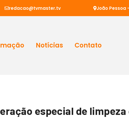
redacao@tvmaster.tv
João Pessoa -
amação
Notícias
Contato
operação especial de limpez