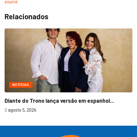
source
Relacionados
NOTÍCIAS
Diante do Trono lança versão em espanhol...
T
agosto 5, 2026
a