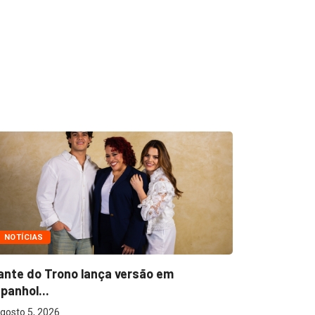
NOTÍCIAS
NOTÍCIAS
ante do Trono lança versão em
Ton Carfi 
panhol...
sua...
gosto 5, 2026
agosto 3, 2