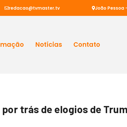
redacao@tvmaster.tv
João Pessoa -
amação
Notícias
Contato
a por trás de elogios de Tru