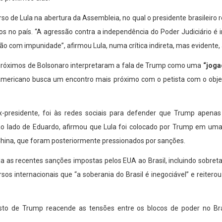
o de Lula na abertura da Assembleia, no qual o presidente brasileiro r
 no país. “A agressão contra a independência do Poder Judiciário é i
ção com impunidade”, afirmou Lula, numa crítica indireta, mas evidente,
 próximos de Bolsonaro interpretaram a fala de Trump como uma
“joga
americano busca um encontro mais próximo com o petista com o objet
x-presidente, foi às redes sociais para defender que Trump apenas
o lado de Eduardo, afirmou que Lula foi colocado por Trump em uma 
 China, que foram posteriormente pressionados por sanções.
s recentes sanções impostas pelos EUA ao Brasil, incluindo sobretax
rsos internacionais que “a soberania do Brasil é inegociável” e reite
gesto de Trump reacende as tensões entre os blocos de poder no Br