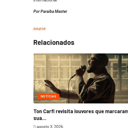
internacional.
Por Paraíba Master
source
Relacionados
NOTÍCIAS
m
Ton Carfi revisita louvores que marcara
sua...
agosto 3, 2026