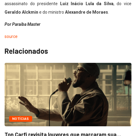
assassinato do presidente
Luiz Inácio Lula da Silva
, do vice
Geraldo Alckmin
e do ministro
Alexandre de Moraes
.
Por Paraíba Master
source
Relacionados
NOTÍCIAS
Ton Carfi revisita louvores que marcaram sua...