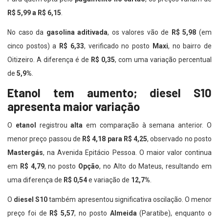
R$ 5,99 a R$ 6,15
.
No caso da
gasolina aditivada
, os valores vão de
R$ 5,98
(em
cinco postos) a
R$ 6,33
, verificado no posto
Maxi
, no bairro de
Oitizeiro. A diferença é de
R$ 0,35
, com uma variação percentual
de
5,9%
.
Etanol tem aumento; diesel S10
apresenta maior variação
O
etanol
registrou
alta
em comparação à semana anterior. O
menor preço passou de
R$ 4,18 para R$ 4,25
, observado no posto
Mastergás
, na Avenida Epitácio Pessoa. O maior valor continua
em
R$ 4,79
, no posto
Opção
, no Alto do Mateus, resultando em
uma diferença de
R$ 0,54
e variação de
12,7%
.
O
diesel S10
também apresentou significativa oscilação. O menor
preço foi de
R$ 5,57
, no posto
Almeida
(Paratibe), enquanto o