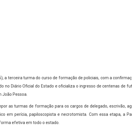
a (25), a terceira turma do curso de formação de policiais, com a confir
o no Diário Oficial do Estado e oficializa o ingresso de centenas de fu
em João Pessoa.
or as turmas de formação para os cargos de delegado, escrivão, agen
técnico em perícia, papiloscopista e necrotomista. Com essa etapa, a
 forma efetiva em todo o estado.