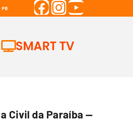
 PB
SMART TV
 Civil da Paraíba —