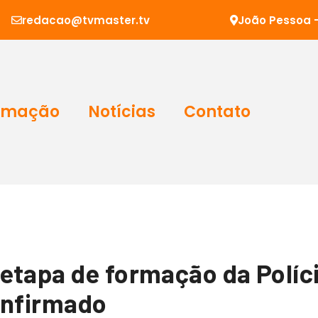
redacao@tvmaster.tv
João Pessoa -
amação
Notícias
Contato
tapa de formação da Polícia
onfirmado