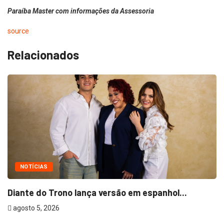
Paraíba Master com informações da Assessoria
source
Relacionados
NOTÍCIAS
Diante do Trono lança versão em espanhol...
T
agosto 5, 2026
a