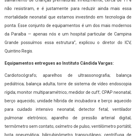
salvamento de crianças prematuras. Infelizmente, cerca de 11%
não resistiram, e é justamente para reduzir ainda mais essa
mortalidade neonatal que estamos investindo em tecnologia de
ponta. Esse conjunto de equipamentos é um dos mais modernos
da Paraíba — apenas nós e um hospital particular de Campina
Grande possuímos essa estrutura”, explicou o diretor do ICV,
Quintino Regis.
Equipamentos entregues ao Instituto Cândida Vargas:
Cardiotocógrafo; aparelhos de ultrassonografia; balança
pediátrica; balança adulta; torre de sistema de vídeo endoscopia
rígida; monitor multiparamétrico; medidor de cuff; CPAP neonatal;
berço aquecido; unidade híbrida de incubadora e berço aquecido
para cuidado intensivo neonatal; detector fetal; ventilador
pulmonar eletrônico; aparelho de pressão arterial digital;
termômetro sem contato; oxímetro de pulso; ventilômetro portátil;
bota pneumática; bilirrubinômetro transcutâneo; centrífuga de