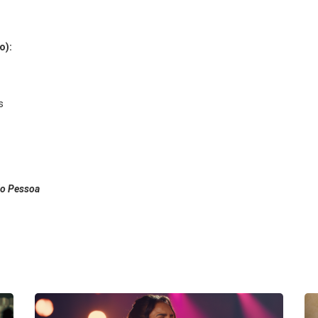
o):
s
ão Pessoa