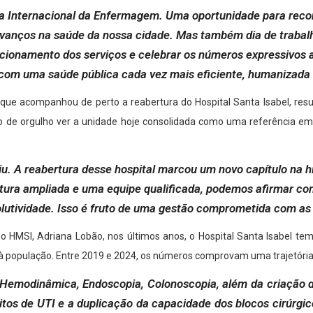
Dia Internacional da Enfermagem. Uma oportunidade para reco
avanços na saúde da nossa cidade. Mas também dia de trabal
uncionamento dos serviços e celebrar os números expressivos
m uma saúde pública cada vez mais eficiente, humanizada e 
ue acompanhou de perto a reabertura do Hospital Santa Isabel, result
vo de orgulho ver a unidade hoje consolidada como uma referência e
iu. A reabertura desse hospital marcou um novo capítulo na hi
utura ampliada e uma equipe qualificada, podemos afirmar co
lutividade. Isso é fruto de uma gestão comprometida com as
do HMSI, Adriana Lobão, nos últimos anos, o Hospital Santa Isabel t
à população. Entre 2019 e 2024, os números comprovam uma trajetória 
Hemodinâmica, Endoscopia, Colonoscopia, além da criação do 
tos de UTI e a duplicação da capacidade dos blocos cirúrgi