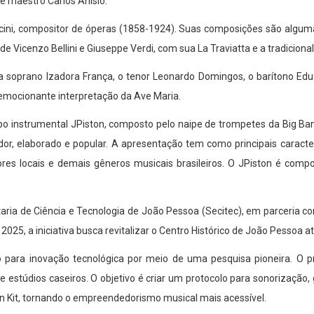
 e maestro Carlos Anísio.
ccini, compositor de óperas (1858-1924). Suas composições são alguma
 Vicenzo Bellini e Giuseppe Verdi, com sua La Traviatta e a tradiciona
a soprano Izadora França, o tenor Leonardo Domingos, o barítono Edu
 emocionante interpretação da Ave Maria.
upo instrumental JPiston, composto pelo naipe de trompetes da Big Ba
r, elaborado e popular. A apresentação tem como principais caracterí
res locais e demais gêneros musicais brasileiros. O JPiston é comp
etaria de Ciência e Tecnologia de João Pessoa (Secitec), em parceria
e 2025, a iniciativa busca revitalizar o Centro Histórico de João Pessoa 
ara inovação tecnológica por meio de uma pesquisa pioneira. O pro
 estúdios caseiros. O objetivo é criar um protocolo para sonorização,
n Kit, tornando o empreendedorismo musical mais acessível.