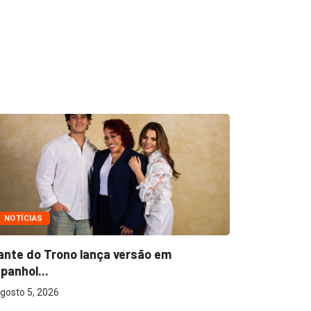
NOTÍCIAS
NOTÍCIAS
ante do Trono lança versão em
Ton Carfi 
panhol...
sua...
gosto 5, 2026
agosto 3, 2