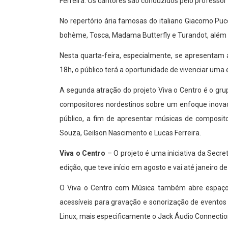
Ferreira. Os cantores são conduzidos pelo professor
No repertório ária famosas do italiano Giacomo Pu
bohème, Tosca, Madama Butterfly e Turandot, além de
Nesta quarta-feira, especialmente, se apresentam 
18h, o público terá a oportunidade de vivenciar uma
A segunda atração do projeto Viva o Centro é o gr
compositores nordestinos sobre um enfoque inovado
público, a fim de apresentar músicas de composito
Souza, Geilson Nascimento e Lucas Ferreira.
Viva o Centro
– O projeto é uma iniciativa da Secr
edição, que teve início em agosto e vai até janeiro d
O Viva o Centro com Música também abre espaço p
acessíveis para gravação e sonorização de eventos e
Linux, mais especificamente o Jack Áudio Connectio