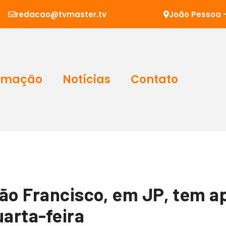
redacao@tvmaster.tv
João Pessoa -
amação
Notícias
Contato
São Francisco, em JP, tem 
uarta-feira