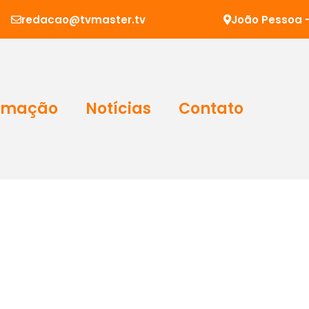
redacao@tvmaster.tv
João Pessoa -
amação
Notícias
Contato