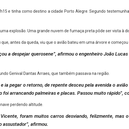
7h15 e tinha como destino a cidade Porto Alegre. Segundo testemunha
a uma explosão. Uma grande nuvem de fumaça preta pôde ser vista à dis
 que, antes da queda, viu que o avião bateu em uma árvore e começou
çou a despejar querosene”, afirmou o engenheiro João Lucas 
gundo Genival Dantas Arraes, que também passava na região.
 ia pegar o retorno, de repente desceu pela avenida o avião 
o foi arrancando palmeiras e placas. Passou muito rápido”, c
onave perdendo altitude.
Vicente, foram muitos carros desviando, felizmente, mas o
o assustador”, afirmou.