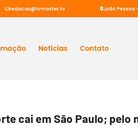
redacao@tvmaster.tv
João Pessoa -
amação
Notícias
Contato
rte cai em São Paulo; pelo