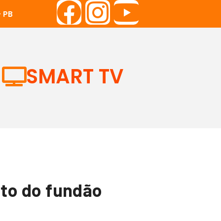
 PB
SMART TV
to do fundão