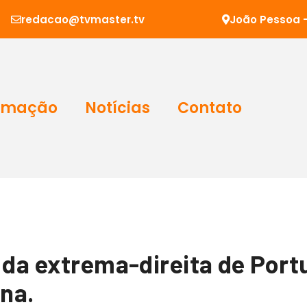
redacao@tvmaster.tv
João Pessoa -
amação
Notícias
Contato
 da extrema-direita de Port
na.