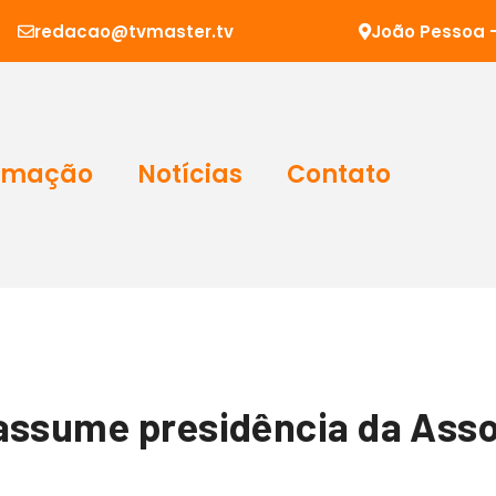
redacao@tvmaster.tv
João Pessoa -
amação
Notícias
Contato
 assume presidência da Ass