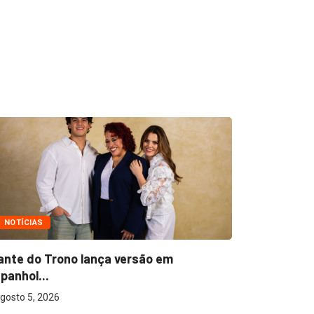
NOTÍCIAS
NOTÍCIAS
ante do Trono lança versão em
Ton Carfi 
panhol...
sua...
gosto 5, 2026
agosto 3, 2