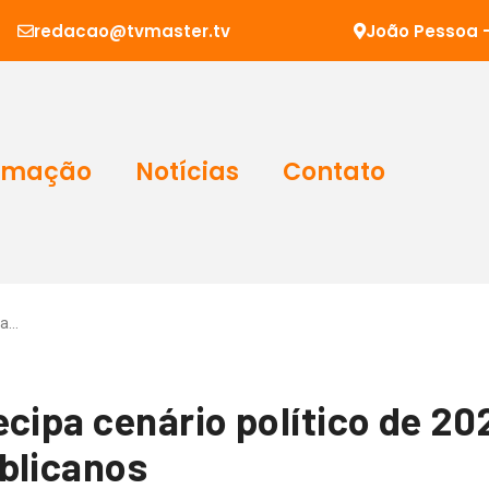
redacao@tvmaster.tv
João Pessoa -
amação
Notícias
Contato
pa…
cipa cenário político de 20
blicanos